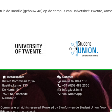
en in de Bastille (gebouw 48) op de campus van Universiteit Twente, kam
Bezoekadres
Contact
Kick-In Commissie 2026
ma-vr, 09:00-17:00
Bastille, kamer 335
+31 (0)53 489 2356
De Hems 10
info@kick-in.nl
7522 NL Enschede
Via WhatsApp
Nederland
 Commissie
, all rights reserved. Powered by
Symfony
en de
Student Union
. Voor
 iDB geldt ons
privacybeleid
.