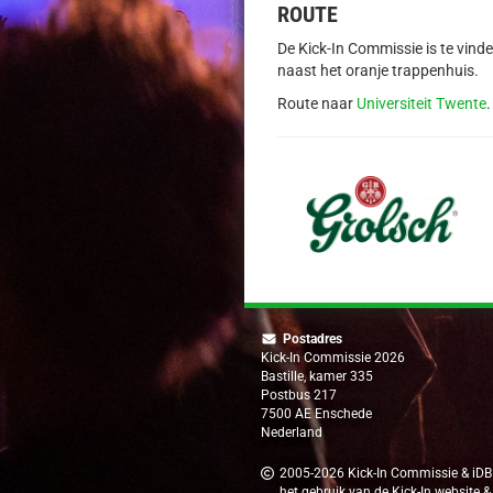
ROUTE
De Kick-In Commissie is te vind
naast het oranje trappenhuis.
Route naar
Universiteit Twente
.
Postadres
Kick-In Commissie 2026
Bastille, kamer 335
Postbus 217
7500 AE Enschede
Nederland
2005-2026
Kick-In Commissie
&
iDB
het gebruik van de Kick-In website &