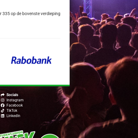
er 335 op de bovenste verdieping
Socials
Instagram
Facebook
TikTok
LinkedIn