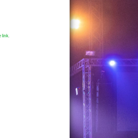
 link
.