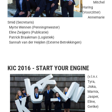
Mitchel
Haring
(Voorzitter)
Annemarie
Smid (Secretaris)
Myrte Wennen (Penningmeester)
Eline Zwijgers (Publicatie)
Patrick Braakman (Logistiek)
Sannah van der Heijden (Externe Betrekkingen)
KIC 2016 - START YOUR ENGINE
(v.l.n.r.
Tyra,
Jiska,
Marnix,
Jasper,
Eline,
Gerike)