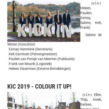
(v.l.n.r.
Heleen,
Paulien,
Esmay,
Sabine, Kelt,
Frank)
Sabine de
Winter (Voorzitter)
Esmay Hammink (Secretaris)
Kelt Garritsen (Penningmeester)
Paulien van Persijn van Meerten (Publicatie)
Frank van Mourik (Logistiek)
Heleen Visserman (Externe Betrekkingen)
KIC 2019 - COLOUR IT UP!
(v.l.n.r. Ellen,
Thijs, Aniek,
Gerben,