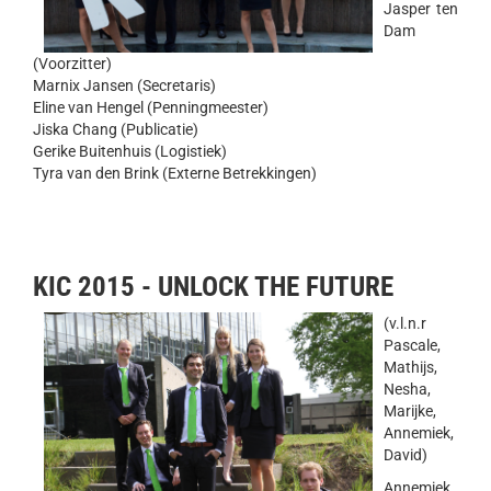
Jasper ten
Dam
(Voorzitter)
Marnix Jansen (Secretaris)
Eline van Hengel (Penningmeester)
Jiska Chang (Publicatie)
Gerike Buitenhuis (Logistiek)
Tyra van den Brink (Externe Betrekkingen)
KIC 2015 - UNLOCK THE FUTURE
(v.l.n.r
Pascale,
Mathijs,
Nesha,
Marijke,
Annemiek,
David)
Annemiek