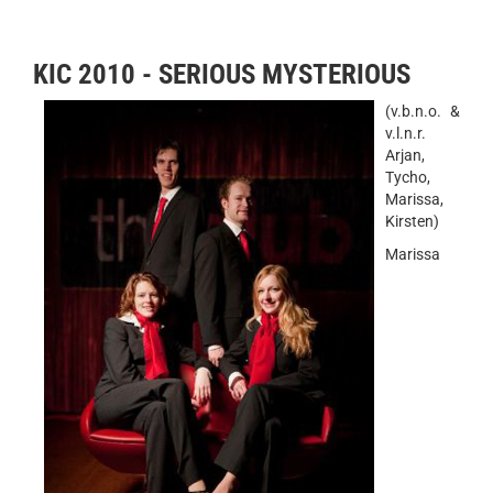
KIC 2010 - SERIOUS MYSTERIOUS
(v.b.n.o. &
v.l.n.r.
Arjan,
Tycho,
Marissa,
Kirsten)
Marissa