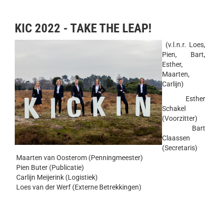
KIC 2022 - TAKE THE LEAP!
(v.l.n.r. Loes,
Pien, Bart,
Esther,
Maarten,
Carlijn)
Esther
Schakel
(Voorzitter)
Bart
Claassen
(Secretaris)
Maarten van Oosterom (Penningmeester)
Pien Buter (Publicatie)
Carlijn Meijerink (Logistiek)
Loes van der Werf (Externe Betrekkingen)