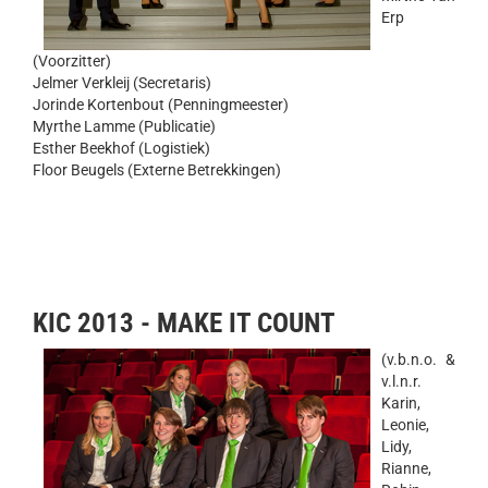
Erp
(Voorzitter)
Jelmer Verkleij (Secretaris)
Jorinde Kortenbout (Penningmeester)
Myrthe Lamme (Publicatie)
Esther Beekhof (Logistiek)
Floor Beugels (Externe Betrekkingen)
KIC 2013 - MAKE IT COUNT
(v.b.n.o. &
v.l.n.r.
Karin,
Leonie,
Lidy,
Rianne,