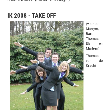
Femke ten Broeke (Externe Betrekkingen)
IK 2008 - TAKE OFF
(v.b.n.o.:
Martym,
Bart,
Thomas,
Els en
Marleen)
Thomas
van de
Kracht