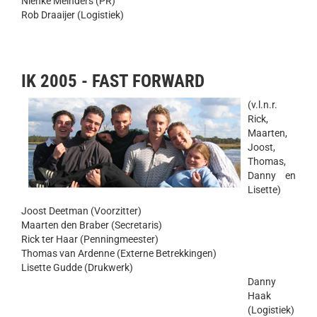
Nienke Meinders (PR)
Rob Draaijer (Logistiek)
IK 2005 - FAST FORWARD
(v.l.n.r.
Rick,
Maarten,
Joost,
Thomas,
Danny en
Lisette)
Joost Deetman (Voorzitter)
Maarten den Braber (Secretaris)
Rick ter Haar (Penningmeester)
Thomas van Ardenne (Externe Betrekkingen)
Lisette Gudde (Drukwerk)
Danny
Haak
(Logistiek)