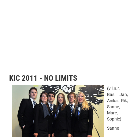
KIC 2011 - NO LIMITS
(v.l.n.r.
Bas Jan,
Anika, Rik,
Sanne,
Marc,
Sophie)
Sanne