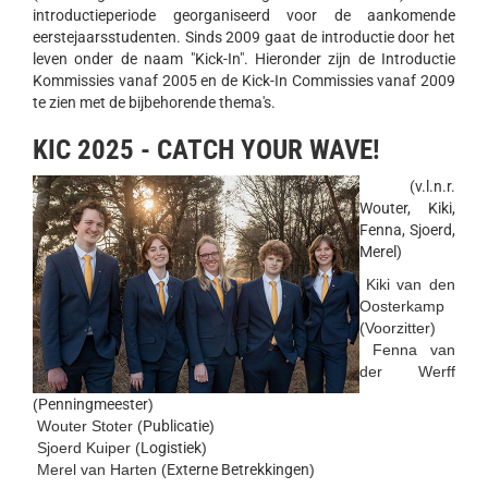
introductieperiode georganiseerd voor de aankomende
eerstejaarsstudenten. Sinds 2009 gaat de introductie door het
leven onder de naam "Kick-In". Hieronder zijn de Introductie
Kommissies vanaf 2005 en de Kick-In Commissies vanaf 2009
te zien met de bijbehorende thema's.
KIC 2025 - CATCH YOUR WAVE!
(v.l.n.r.
Wouter, Kiki,
Fenna, Sjoerd,
Merel)
Kiki van den
Oosterkamp
(Voorzitter)
Fenna van
der Werff
(
Penningmeester
)
Wouter Stoter (
Publicatie
)
Sjoerd Kuiper (
Logistiek
)
Merel van Harten (
Externe Betrekkingen
)