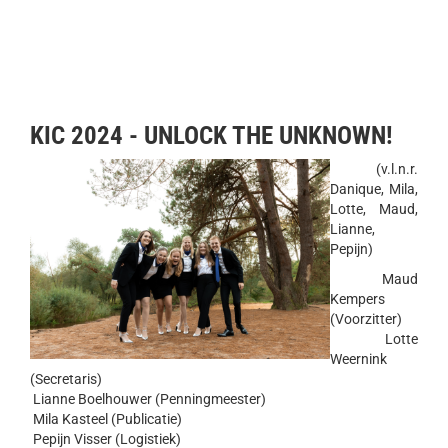
KIC 2024 - UNLOCK THE UNKNOWN!
(v.l.n.r.
Danique, Mila,
Lotte, Maud,
Lianne,
Pepijn)
Maud
Kempers
(Voorzitter)
Lotte
Weernink
(Secretaris)
Lianne Boelhouwer (Penningmeester)
Mila Kasteel (Publicatie)
Pepijn Visser (Logistiek)