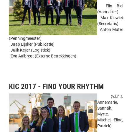
Elin Biel
(Voorzitter)
Max Kiewiet
(Secretaris)
Anton Muter
(Penningmeester)
Jaap Eijsker (Publicatie)
Julik Keijer (Logistiek)
Eva Aalbregt (Externe Betrekkingen)
KIC 2017 - FIND YOUR RHYTHM
(v.l.n.r.
Annemarie,
Sannah,
Myrte,
Mitchel, Eline,
Patrick)