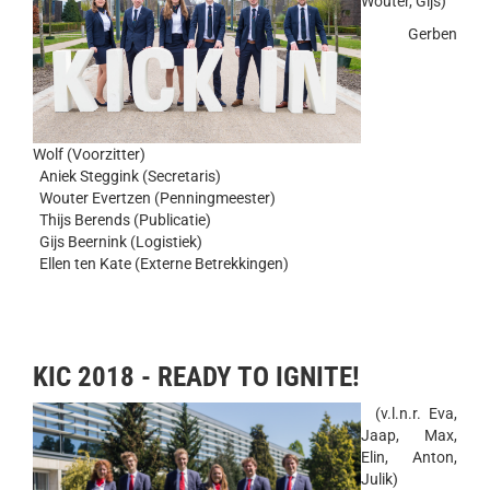
Wouter, Gijs)
Gerben
Wolf (Voorzitter)
Aniek Steggink (Secretaris)
Wouter Evertzen (Penningmeester)
Thijs Berends (Publicatie)
Gijs Beernink (Logistiek)
Ellen ten Kate (Externe Betrekkingen)
KIC 2018 - READY TO IGNITE!
(v.l.n.r. Eva,
Jaap, Max,
Elin, Anton,
Julik)